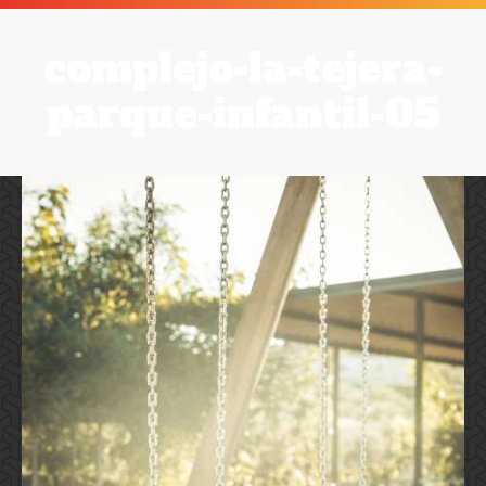
complejo-la-tejera-
parque-infantil-05