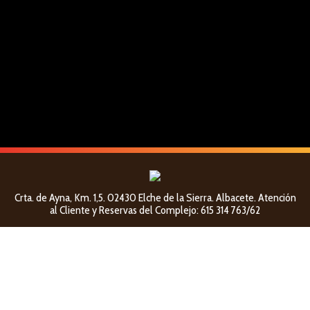
Promoción “Albacete Mágico”
Noticias
Por
pantumaka
11 mayo, 2017
Desde hace unos días colaboramos con los amigos de
“Albacete mágico” una aplicación gratuita para
smartphones que contiene información turística y
patrimonial de los 87 municipios de la provincia de
Albacete.
Crta. de Ayna, Km. 1,5. 02430 Elche de la Sierra. Albacete. Atención
al Cliente y Reservas del Complejo: 615 314 763/62