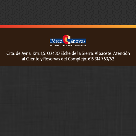
sed do eiusmod tempor incididunt ut labore et dolore
magna aliqua. Ut enim ad minim veniam,quis nostrud
exercitation ullamco laboris nisi ut aliquip ex ea commodo.
Crta. de Ayna, Km. 1,5. 02430 Elche de la Sierra. Albacete. Atención
al Cliente y Reservas del Complejo: 615 314 763/62