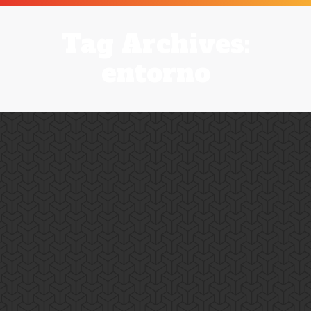
Tag Archives:
entorno
Rodriguez Family
News
By
pantumaka
20 April, 2017
Lorem ipsum dolor sit amet, consectetur adipisicing elit,