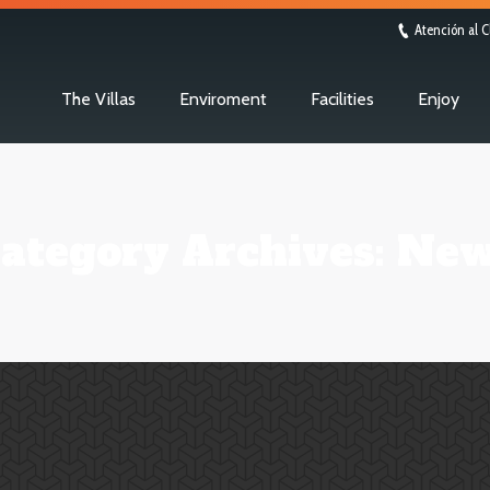
Atención al C
The Villas
Enviroment
Facilities
Enjoy
ategory Archives:
New
“Albacete mágico” una aplicación gratuita para smartphones que contiene 