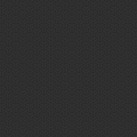
Ruta La Calabrosa
News
By
pantumaka
20 April, 2017
Lorem ipsum dolor sit amet, consectetur adipisicing 
ullamco laboris nisi ut aliquip ex ea commodo.