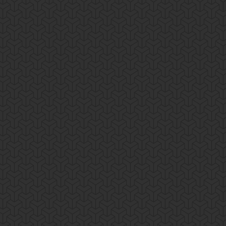
Rodriguez Family
News
By
pantumaka
20 April, 2017
Lorem ipsum dolor sit amet, consectetur adipisicing 
ullamco laboris nisi ut aliquip ex ea commodo.