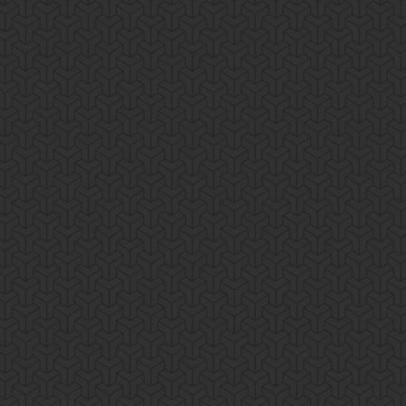
All-Saints Day Break
News
By
pantumaka
21 April, 2017
Lorem ipsum dolor sit amet, consectetur adipisicing 
ullamco laboris nisi ut aliquip ex ea commodo.