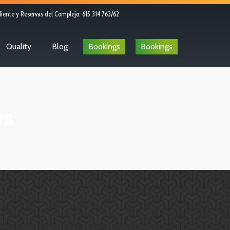
liente y Reservas del Complejo: 615 314 763/62
Quality
Blog
Bookings
Bookings
s
información turística y patrimonial de los 87