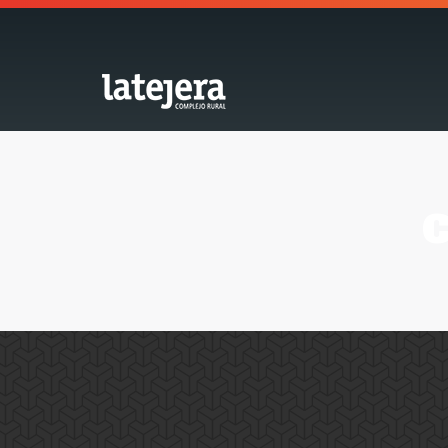
C
Promoción “Albacete Mágico”
News
By
pantumaka
11 May, 2017
Desde hace unos días colaboramos con los amigos de 
municipios de la provincia de Albacete.